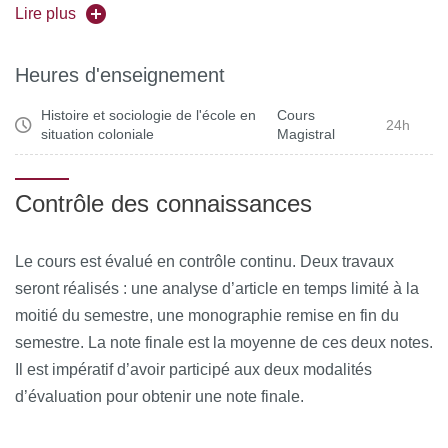
thèmes : la langue d’enseignement, l’adaptation du
Lire plus
curriculum et de la pédagogie, la formation des élites
indigènes.
Heures d'enseignement
Histoire et sociologie de l'école en
Cours
24h
situation coloniale
Magistral
Contrôle des connaissances
Le cours est évalué en contrôle continu. Deux travaux
seront réalisés : une analyse d’article en temps limité à la
moitié du semestre, une monographie remise en fin du
semestre. La note finale est la moyenne de ces deux notes.
Il est impératif d’avoir participé aux deux modalités
d’évaluation pour obtenir une note finale.