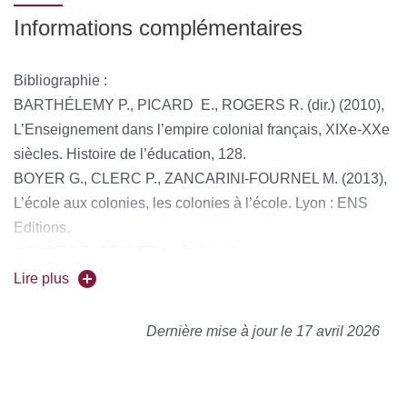
Informations complémentaires
Bibliographie :
BARTHÉLEMY P., PICARD E., ROGERS R. (dir.) (2010),
L’Enseignement dans l’empire colonial français, XIXe-XXe
siècles. Histoire de l’éducation, 128.
BOYER G., CLERC P., ZANCARINI-FOURNEL M. (2013),
L’école aux colonies, les colonies à l’école. Lyon : ENS
Editions.
COOPER F., STOLER L. (2013), Repenser le
colonialisme. Paris : Payot.
Lire plus
LABRUNE-BADIANE, C., SMITH, E. (2018), Les hussards
noirs de la colonie. Instituteurs africains et petites patries
Dernière mise à jour le 17 avril 2026
en Afrique Occidentale Française (1913-1959), Paris :
Karthala.
REYNAUD-PALIGOT C. (2020), L’École aux colonies.