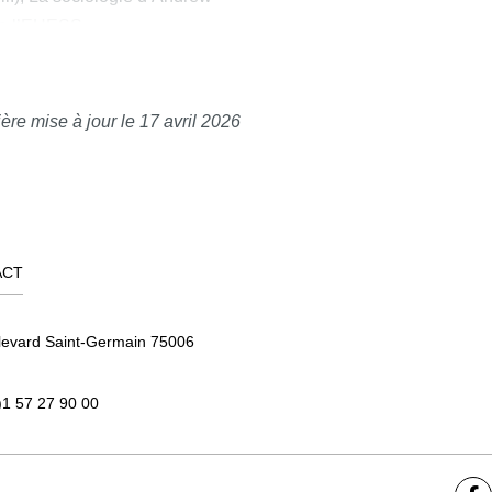
de l’EHESS.
nalisable ? Quand la politique du
s, 16 (numéro spécial Le souci
é par Patricia Paperman et Sandra
ère mise à jour le 17 avril 2026
logique du soin comme travail
que, 27 (1), dossier « innovations
ACT
levard Saint-Germain 75006
)1 57 27 90 00