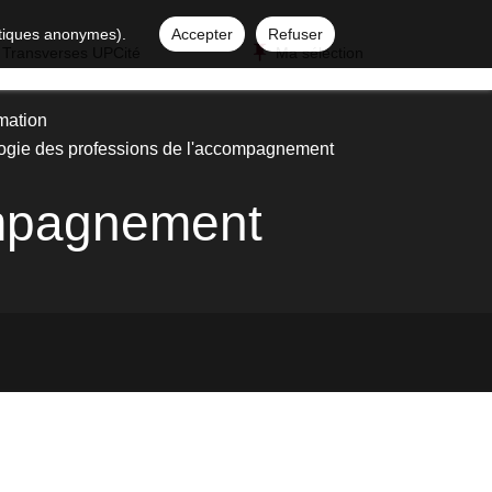
istiques anonymes).
Accepter
Refuser
 Transverses UPCité
Ma sélection
rmation
ogie des professions de l'accompagnement
ompagnement