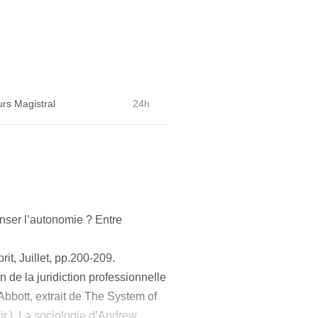
ons où il est réalisé. Les
l’autonomie feront l’objet d’une
ogerons sur les processus de
pes professionnels et entre ces
nes moins organisés.
rs Magistral
24h
nser l’autonomie ? Entre
it, Juillet, pp.200-209.
on de la juridiction professionnelle
bbott, extrait de The System of
ir.), La sociologie d’Andrew