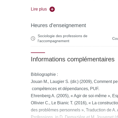
relation avec les transformations des organisati
questions d’injonctions et de revendications à 
Lire plus
attention particulière. Enfin, nous nous interr
délégation à l’oeuvre entre les différents grou
Heures d'enseignement
groupes et des ensembles d’acteurs hétérogè
Sociologie des professions de
Cou
l'accompagnement
Informations complémentaires
Bibliographie :
Jouan M., Laugier S. (dir.) (2009), Comment pe
compétences et dépendances, PUF.
Ehrenberg A. (2005), « Agir de soi-même », Espr
Ollivier C., Le Bianic T. (2016), « La constructi
des problèmes personnels », Traduction de A. A
Professions, in D. Demazière et M. Jouvenet (d