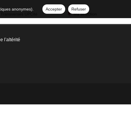
istiques anonymes).
Accepter
Refuser
 Transverses UPCité
Ma sélection
l'altérité