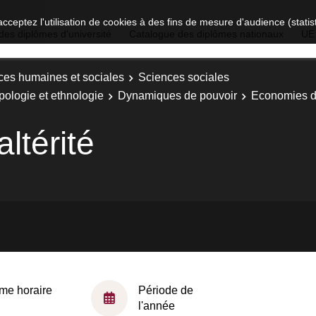
acceptez l'utilisation de cookies à des fins de mesure d'audience (stat
des diplômes d'université
Catalogue des diplômes nationaux
UE
ces humaines et sociales
Sciences sociales
pologie et ethnologie
Dynamiques de pouvoir
Economies de 
ltérité
me horaire
Période de
l'année