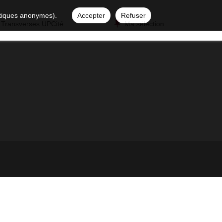
istiques anonymes).
Accepter
Refuser
 Transverses UPCité
Ma sélection