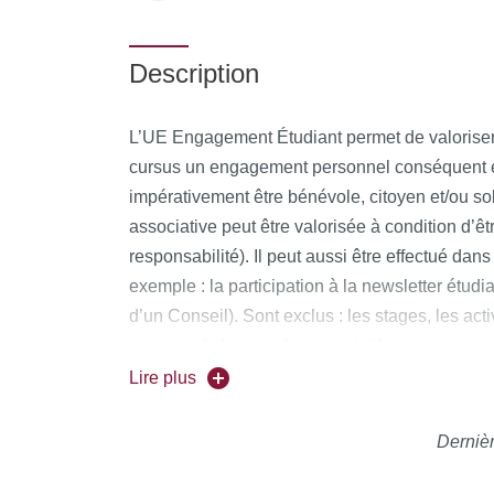
Description
L’UE Engagement Étudiant permet de valoriser 
cursus un engagement personnel conséquent e
impérativement être bénévole, citoyen et/ou sol
associative peut être valorisée à condition d’ê
responsabilité). Il peut aussi être effectué dans
exemple : la participation à la newsletter étud
d’un Conseil). Sont exclus : les stages, les ac
personnels hors cadre associatif.
L’engagement peut être bénévole ou rémunéré e
Lire plus
l’année universitaire. Le volume horaire minim
Dernièr