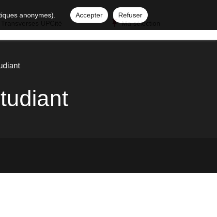
istiques anonymes).
Accepter
Refuser
 Transverses UPCité
Ma sélection
udiant
tudiant