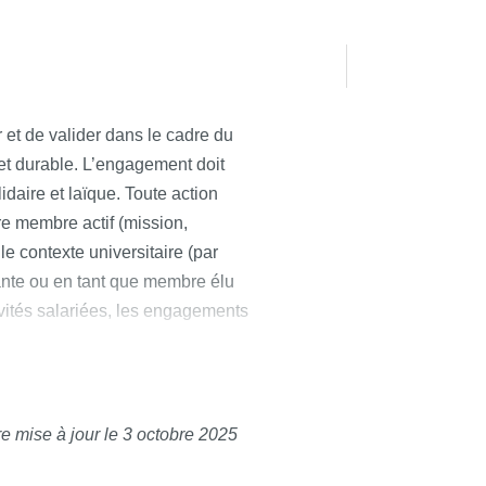
et de valider dans le cadre du
t durable. L’engagement doit
idaire et laïque. Toute action
tre membre actif (mission,
 le contexte universitaire (par
iante ou en tant que membre élu
tivités salariées, les engagements
t doit se dérouler sur toute
um attendu est de 30 heures.
e mise à jour le 3 octobre 2025