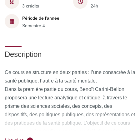
3 crédits
24h
Période de l'année
Semestre 4
Description
Ce cours se structure en deux parties : l’une consacrée à la
santé publique, l’autre à la santé mentale.
Dans la première partie du cours, Benoît Carini-Belloni
proposera une lecture analytique et critique, à travers le
prisme des sciences sociales, des concepts, des
dispositifs, des politiques publiques, des représentations et
des pratiques de la santé publique. L’objectif de ce cours
est d’amener les étudiant·es aller au-delà d’une vision
médicale et biologique de la santé, et d’une approche bien