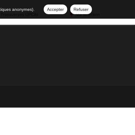
istiques anonymes).
Accepter
Refuser
 Transverses UPCité
Ma sélection