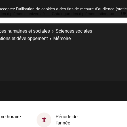
acceptez l'utilisation de cookies à des fins de mesure d'audience (stat
des diplômes d'université
Catalogue des diplômes nationaux
UE
ces humaines et sociales
Sciences sociales
ations et développement
Mémoire
me horaire
Période de
l'année