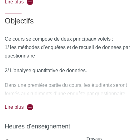
par l’enquête. L’aspect empirique de cette formation, où
Lire plus
vous aurez à mener votre propre enquête/recherche, est un
atout certain pour votre avenir, qu’il soit universitaire ou
Objectifs
professionnel.
Ce cours se compose de deux principaux volets :
1/ les méthodes d’enquêtes et de recueil de données par
questionnaire
2/ L’analyse quantitative de données.
Dans une première partie du cours, les étudiants seront
formés aux rudiments d’une enquête par questionnaire.
Après avoir défini la question de recherche, délimité la
Lire plus
problématique, le champ d’enquête ainsi que la population
d’étude, le questionnaire sera construit puis programmé
Heures d'enseignement
(enquête en ligne) à partir du logiciel Lime Survey ; les
données seront ensuite collectées en ligne. Dans une
Travaux