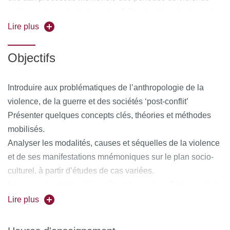
politique et aux droits humains ? On abordera également
les questions d’ordre méthodologique et éthique :
Lire plus
anthropologie appliquée/impliquée, enquête en terrain «
miné », relation aux enquêtés, victimes/bourreaux, mise en
Objectifs
danger des interlocuteurs / de l’ethnographe, etc. On
alternera discussions de textes théoriques fondamentaux
Introduire aux problématiques de l’anthropologie de la
sur la violence et études de cas ethnographiques.
violence, de la guerre et des sociétés ‘post-conflit’
Présenter quelques concepts clés, théories et méthodes
mobilisés.
Analyser les modalités, causes et séquelles de la violence
et de ses manifestations mnémoniques sur le plan socio-
culturel, à partir d’études de cas variées.
Interroger la relation d’enquête et les enjeux éthiques de la
recherche en contexte de violence et situation de
Lire plus
souffrance sociale et individuelle.