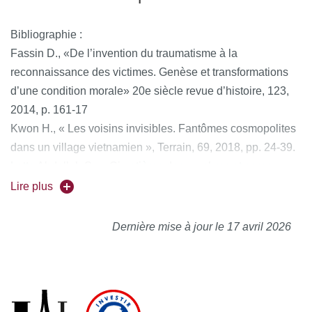
Bibliographie :
Fassin D., «De l’invention du traumatisme à la
reconnaissance des victimes. Genèse et transformations
d’une condition morale» 20e siècle revue d’histoire, 123,
2014, p. 161-17
Kwon H., « Les voisins invisibles. Fantômes cosmopolites
dans un village vietnamien », Terrain, 69, 2018, pp. 24-39.
Latte Abdallah S., « Cimetières des nombres et corps
mobiles : des morts en guerre (Palestine/Israël) », Revue
Lire plus
Diasporas, 30/2, 2017, pp. 139-154.
Schepper-Hugues N., « Mourir en silence. La violence
Dernière mise à jour le 17 avril 2026
ordinaire d’une ville brésilienne », Actes de la recherche
en sciences sociales,104, 1994. pp. 64-80
Filmographie :
Padilha J., Yanomami, une guerre d’anthropologues