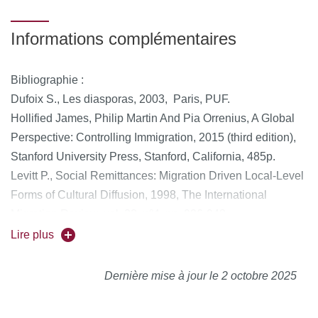
Informations complémentaires
Bibliographie :
Dufoix S., Les diasporas, 2003, Paris, PUF.
Hollified James, Philip Martin And Pia Orrenius, A Global
Perspective: Controlling Immigration, 2015 (third edition),
Stanford University Press, Stanford, California, 485p.
Levitt P., Social Remittances: Migration Driven Local-Level
Forms of Cultural Diffusion, 1998, The International
Migration Review, vol. 32, n°4, pp. 926-948.
Piche V., Les théories de la migration, 2013, Paris, INED,
Lire plus
collection Manuels et textes fondamentaux.
Dernière mise à jour le 2 octobre 2025