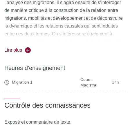
l’analyse des migrations. Il s’agira ensuite de s’interroger
de manière critique à la construction de la relation entre
migrations, mobilités et développement et de déconstruire
la dynamique et les relations causales qui sont induites
entre ces deux termes. On s’intéressera également à
l’analyse des politiques migratoires en s’attachant à saisir
les logiques et les rhétoriques des acteurs impliqués dans
Lire plus
l’élaboration de ces politiques. La deuxième partie du
cours sera, quant à elle, consacrée à une présentation des
Heures d'enseignement
approches sur les migrations transnationales et les usages
Cours
du terme diaspora, afin d’en saisir les conditions
Migration 1
24h
Magistral
d’émergence, les intérêts, mais aussi les limites. L’étude
de pratiques transnationales conduira à s’interroger sur les
Contrôle des connaissances
savoir-faire et les capacités d’entreprendre des migrants,
ainsi que sur la circulation des normes et des valeurs.
Exposé et commentaire de texte.