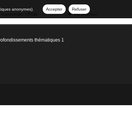
istiques anonymes).
Accepter
Refuser
 Transverses UPCité
Ma sélection
ofondissements thématiques 1