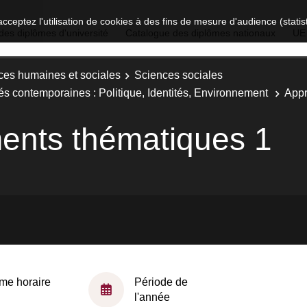
acceptez l'utilisation de cookies à des fins de mesure d'audience (stat
des diplômes d'université
Catalogue des diplômes nationaux
UE
ces humaines et sociales
Sciences sociales
és contemporaines : Politique, Identités, Environnement
Appr
ents thématiques 1
me horaire
Période de
l'année