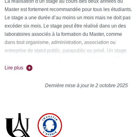
La réalisation d’un stage au cours des deux années du
Master est fortement recommandée pour tous les étudiants.
Le stage a une durée d’au moins un mois mais ne doit pas
excéder six mois. Le stage peut être réalisé dans un des
laboratoires associés à la formation du Master, comme
dans tout organisme, administration, association ou
entreprise de statut public, parapublic ou privé. Un stage
complémentaire peut également être réalisé (hors UE).
Le stage peut être réalisé en cours d’année de M1 ou de
Lire plus
M2, il est néanmoins recommandé pour des raisons de
disponibilité, de privilégier la période entre les deux
Dernière mise à jour le 2 octobre 2025
années (à condition d’être ré-inscrit).
Le choix du stage et les conditions de sa réalisation
doivent être discutés et validés par Mme Pflieger et les
objectifs du stage doivent être en lien direct avec la
formation.
L’établissement d’une convention de stage est obligatoire