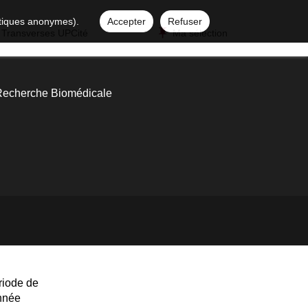
istiques anonymes).
Accepter
Refuser
 Transverses UPCité
Ma sélection
Recherche Biomédicale
riode de
année