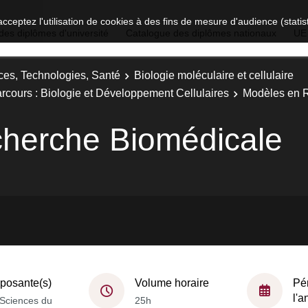
acceptez l'utilisation de cookies à des fins de mesure d'audience (stat
des diplômes d'université
Catalogue des diplômes nationaux
UE
ces, Technologies, Santé
Biologie moléculaire et cellulaire
Parcours : Biologie et Développement Cellulaires
Modèles en 
herche Biomédicale
osante(s)
Volume horaire
Pé
l'
Sciences du
25h