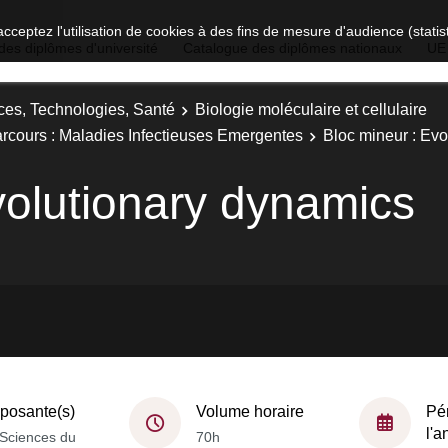
acceptez l'utilisation de cookies à des fins de mesure d'audience (stat
des diplômes d'université
Catalogue des diplômes nationaux
UE
ces, Technologies, Santé
Biologie moléculaire et cellulaire
Parcours : Maladies Infectieuses Emergentes
Bloc mineur : Ev
volutionary dynamics
osante(s)
Volume horaire
Pé
l'
Sciences du
70h