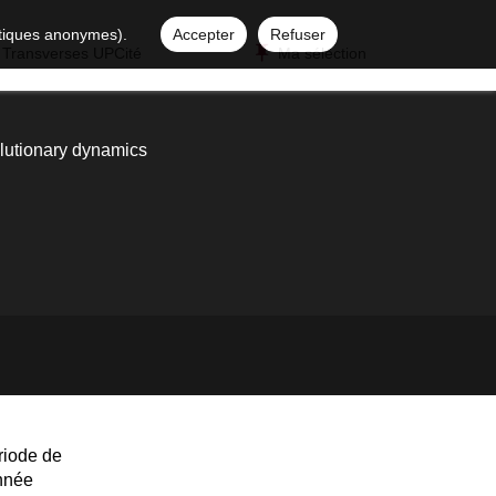
istiques anonymes).
Accepter
Refuser
 Transverses UPCité
Ma sélection
olutionary dynamics
riode de
année