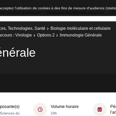
acceptez l'utilisation de cookies à des fins de mesure d'audience (stat
des diplômes d'université
Catalogue des diplômes nationaux
UE
ces, Technologies, Santé
Biologie moléculaire et cellulaire
rcours : Virologie
Options 2
Immunologie Générale
nérale
osante(s)
Volume horaire
Pé
l'
Sciences du
24h