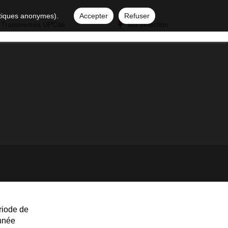
istiques anonymes).
Accepter
Refuser
 Transverses UPCité
Ma sélection
riode de
année