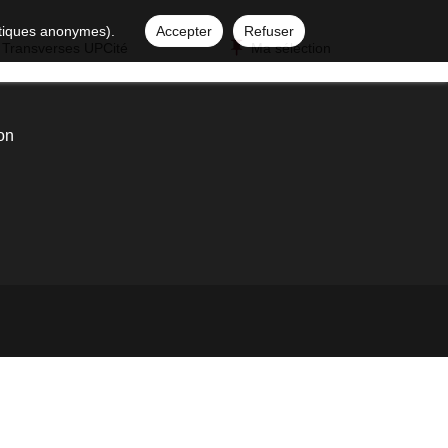
istiques anonymes).
Accepter
Refuser
 Transverses UPCité
Ma sélection
on