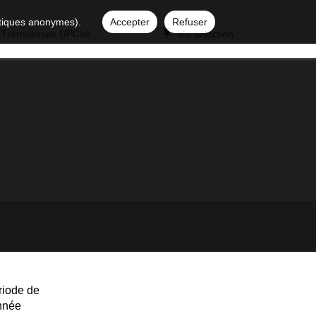
istiques anonymes).
Accepter
Refuser
 Transverses UPCité
Ma sélection
riode de
année