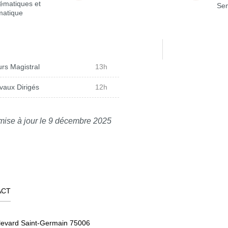
ématiques et
Sem
matique
rs Magistral
13h
vaux Dirigés
12h
mise à jour le 9 décembre 2025
ACT
levard Saint-Germain 75006