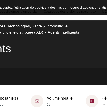
acceptez l'utilisation de cookies à des fins de mesure d'audience (stat
des diplômes d'université
Catalogue des diplômes nationaux
UE
ces, Technologies, Santé
Informatique
rtificielle distribuée (IAD)
Agents intelligents
nts
osante(s)
Volume horaire
Pé
l'
de
25h