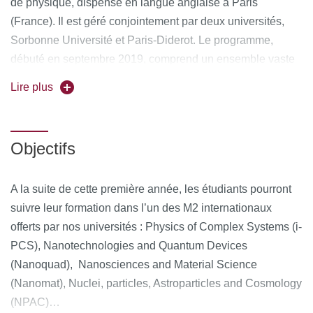
de physique, dispensé en langue anglaise à Paris
(France). Il est géré conjointement par deux universités,
Sorbonne Université et Paris-Diderot. Le programme,
débuté en septembre 2019, comprend un ensemble vaste
et exigeant de cours avancés de physique fondamentale,
Lire plus
expérimentale et numérique.
The list of courses taught in the first year program is:
Objectifs
First semester courses:
A la suite de cette première année, les étudiants pourront
Advanced quantum mechanics
suivre leur formation dans l’un des M2 internationaux
Statistical physics
offerts par nos universités : Physics of Complex Systems (i-
PCS), Nanotechnologies and Quantum Devices
Numerical methods for physics
(Nanoquad), Nanosciences and Material Science
Macroscopic and complex systems
(Nanomat), Nuclei, particles, Astroparticles and Cosmology
(NPAC)…
French foreign language