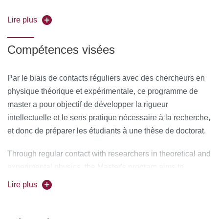
After completing the first year, students are fully prepared to
Laboratory
Lire plus
continue their second year in one of the programs offered
Second semester courses:
by our universities: Physics of Complex Systems (i-PCS),
Compétences visées
Nanotechnologies and Quantum Devices (Nanoquad),
Three courses to choose among four:
Nanosciences and Material Science (Nanomat), Nuclei,
Par le biais de contacts réguliers avec des chercheurs en
particles, Astroparticles and Cosmology (NPAC)...
Atom and molecular physics
physique théorique et expérimentale, ce programme de
master a pour objectif de développer la rigueur
Condensed matter
intellectuelle et le sens pratique nécessaire à la recherche,
Nuclear and particle physics
et donc de préparer les étudiants à une thèse de doctorat.
Astrophysics and cosmology
Through regular contact with researchers in theoretical and
experimental physics, the Master's program aims to
Other courses:
develop the necessary intellectual rigor and practical
Lire plus
Advanced Quantum Mechanics 2
acumen for research, and hence prepare the students for a
doctoral thesis.
Project