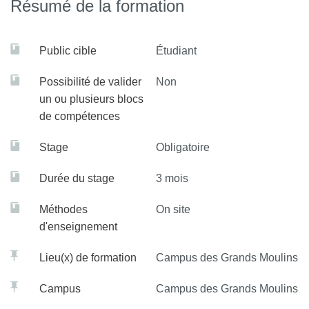
Résumé de la formation
Internship (April-June)
The Paris Physics Master is a two-year Master's program in
Public cible
Étudiant
physics, taught in English, in Paris (France). It is jointly run
Possibilité de valider
Non
by two universities, Sorbonne Université and Université
un ou plusieurs blocs
Paris-Diderot. The first year, started in September 2019,
de compétences
consists of a broad and demanding set of courses in
advanced fundamental, experimental, and numerical
Stage
Obligatoire
physics.
Durée du stage
3 mois
This university program is part of Université Paris
Cité's Graduate Schools: Earth Planets Universe,
Méthodes
On site
d'enseignement
Innovative Materials, and Quantum Technologies.
These schools connect master's and doctoral courses with
Lieu(x) de formation
Campus des Grands Moulins
advanced research labs.
Campus
Campus des Grands Moulins
The Graduate School of
Earth Planets Universe