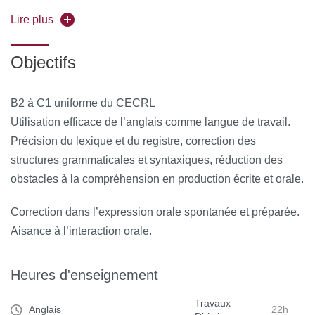
Capacité à expliciter après lecture/écoute rapide et/ou
Lire plus
approfondie ; capacité à rendre compte, à résumer ou
synthétiser à l’oral et à l’écrit. Entraînement à la prise de
Objectifs
notes en style télégraphique pour remise en forme
syntaxique
B2 à C1 uniforme du CECRL
correcte.
Utilisation efficace de l’anglais comme langue de travail.
Capacité à mobiliser des compétences de spécialité en
Précision du lexique et du registre, correction des
anglais. Exemples de thématiques utilisées : stockage
structures grammaticales et syntaxiques, réduction des
géologique des déchets nucléaires ; interfaces géo-
obstacles à la compréhension en production écrite et orale.
biologie (fumeurs noirs, cyanobactéries) ; accidents
Correction dans l’expression orale spontanée et préparée.
géologiques et
Aisance à l’interaction orale.
notion de ‘catastrophe naturelle’ . Expression orale
technique avec exposé collectif comprenant visuels,
Heures d'enseignement
extraits audio
et/ou vidéo, explication de processus. Capacité à
Travaux
Anglais
22h
vulgariser.Mise en situation par jeux de rôle et débats