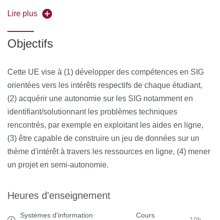
potentialités des SIG pour le traitement des données
Lire plus
spatiales (notion de géoréférencement et ses implications,
gestion des formats vecteur VS. raster et prise en compte
Objectifs
de leurs avantages/inconvénients, principes de l’analyse
spatiale, modélisation des données spatialisées).
Cette UE vise à (1) développer des compétences en SIG
Au cours des séances suivantes, les étudiants mèneront
orientées vers les intérêts respectifs de chaque étudiant,
une analyse individuelle de jeux de données fournis par
(2) acquérir une autonomie sur les SIG notamment en
l’enseignant et complétés par des recherches en ligne. Ils
identifiant/solutionnant les problèmes techniques
devront définir un nombre limité de questions auxquelles
rencontrés, par exemple en exploitant les aides en ligne,
ils tâcheront de répondre à partir de ces données, et
(3) être capable de construire un jeu de données sur un
identifier les outils appropriés pour cela. Au cours de
thème d'intérêt à travers les ressources en ligne, (4) mener
chacune de ces séances, les étudiants produiront un
un projet en semi-autonomie.
compte rendu qui détaillera les travaux engagées, les
problèmes rencontrés, et les résultats obtenus. Le rapport
Heures d'enseignement
final consistera en une série de cartes ou autres supports
Systèmes d'information
Cours
graphiques commentés pour répondre aux questions
10h