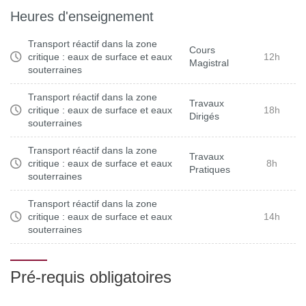
piézométrique)
Dupuit-Boussinesq
Heures d'enseignement
- 8h de TP pour mesurer la composition chimique des eaux
- Calculs thermodynamiques du systèmes de carbonates
prélevés par chromatographie ionique et spectrométire
Transport réactif dans la zone
- Interprétation des données chimiques en rivières en
Cours
source plasma.
critique : eaux de surface et eaux
12h
Magistral
terme de processus d’altération des roches, d’impact des
souterraines
- 18h de TD pour interpréter les données acquises pendant
engrais, et du transport souterrain et en rivière
le cours, combinées avec des enregistrements historiques
Transport réactif dans la zone
Travaux
critique : eaux de surface et eaux
18h
réalisés sur l’observatoire.
Dirigés
souterraines
Transport réactif dans la zone
Travaux
critique : eaux de surface et eaux
8h
Pratiques
souterraines
Transport réactif dans la zone
critique : eaux de surface et eaux
14h
souterraines
Pré-requis obligatoires