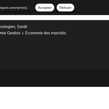
istiques anonymes).
Accepter
Refuser
 Transverses UPCité
Ma sélection
nologies, Santé
mie Gestion
Economie des marchés