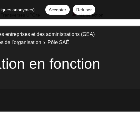
istiques anonymes).
Accepter
Refuser
 Transverses UPCité
Ma sélection
es entreprises et des administrations (GEA)
es de l'organisation
Pôle SAÉ
tion en fonction