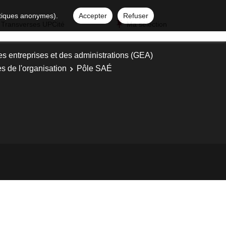
istiques anonymes).
Accepter
Refuser
 Transverses UPCité
Ma sélection
es entreprises et des administrations (GEA)
es de l'organisation
Pôle SAÉ