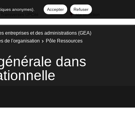
istiques anonymes).
Accepter
Refuser
 Transverses UPCité
Ma sélection
es entreprises et des administrations (GEA)
es de l'organisation
Pôle Ressources
 générale dans
tionnelle