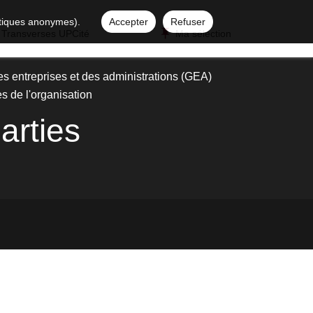
istiques anonymes).
Accepter
Refuser
 Transverses UPCité
Ma sélection
es entreprises et des administrations (GEA)
es de l'organisation
arties