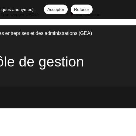
istiques anonymes).
Accepter
Refuser
 Transverses UPCité
Ma sélection
es entreprises et des administrations (GEA)
ôle de gestion