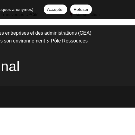
istiques anonymes).
Accepter
Refuser
 Transverses UPCité
Ma sélection
es entreprises et des administrations (GEA)
ans son environnement
Pôle Ressources
nal