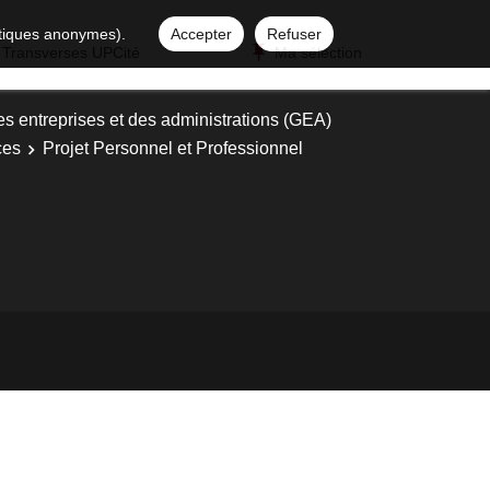
istiques anonymes).
Accepter
Refuser
 Transverses UPCité
Ma sélection
es entreprises et des administrations (GEA)
ces
Projet Personnel et Professionnel