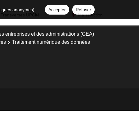
istiques anonymes).
Accepter
Refuser
 Transverses UPCité
Ma sélection
es entreprises et des administrations (GEA)
ces
Traitement numérique des données