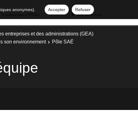
istiques anonymes).
Accepter
Refuser
 Transverses UPCité
Ma sélection
es entreprises et des administrations (GEA)
ans son environnement
Pôle SAÉ
équipe