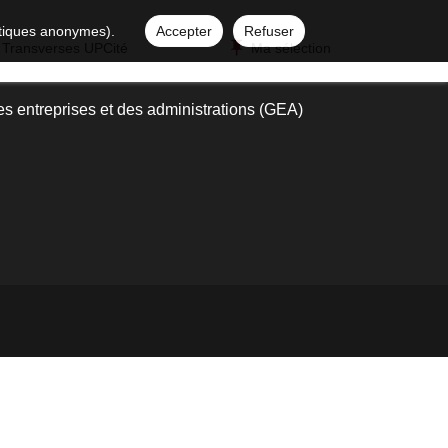
istiques anonymes).
Accepter
Refuser
 Transverses UPCité
Ma sélection
es entreprises et des administrations (GEA)