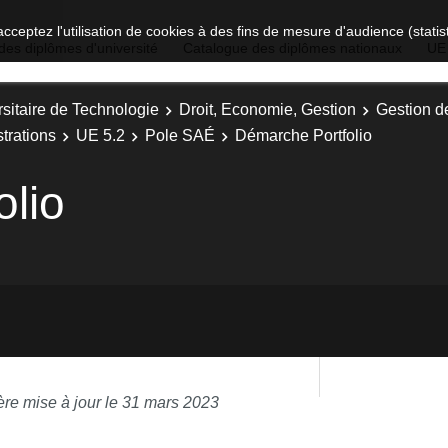
acceptez l'utilisation de cookies à des fins de mesure d'audience (stat
des diplômes d'université
Catalogue des diplômes nationaux
UE
sitaire de Technologie
Droit, Economie, Gestion
Gestion d
trations
UE 5.2
Pole SAÉ
Démarche Portfolio
lio
ère mise à jour le 31 mars 2023