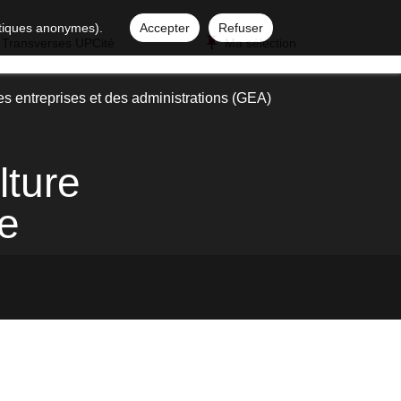
istiques anonymes).
Accepter
Refuser
 Transverses UPCité
Ma sélection
es entreprises et des administrations (GEA)
lture
le