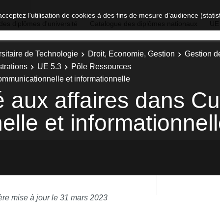
acceptez l'utilisation de cookies à des fins de mesure d'audience (stat
des diplômes d'université
Catalogue des diplômes nationaux
UE
sitaire de Technologie
Droit, Economie, Gestion
Gestion d
trations
UE 5.3
Pôle Ressources
ommunicationnelle et informationnelle
é aux affaires dans Cu
lle et informationnel
ère mise à jour le 31 mars 2023