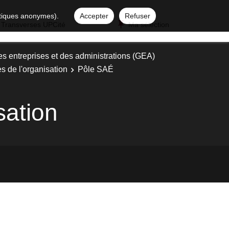
istiques anonymes).
Accepter
Refuser
 Transverses UPCité
Ma sélection
es entreprises et des administrations (GEA)
es de l'organisation
Pôle SAÉ
sation