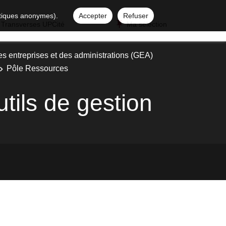
istiques anonymes).
Accepter
Refuser
 Transverses UPCité
Ma sélection
es entreprises et des administrations (GEA)
Pôle Ressources
utils de gestion