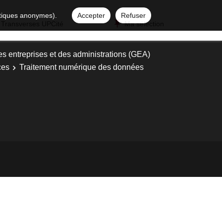
istiques anonymes).
Accepter
Refuser
 Transverses UPCité
Ma sélection
es entreprises et des administrations (GEA)
ces
Traitement numérique des données