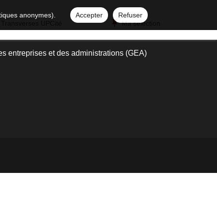
istiques anonymes).
Accepter
Refuser
 Transverses UPCité
Ma sélection
es entreprises et des administrations (GEA)