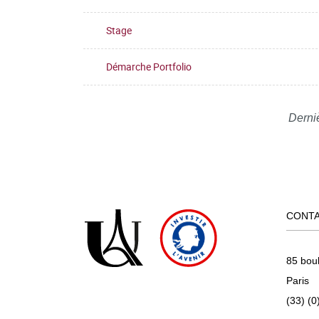
Stage
Démarche Portfolio
Derni
CONT
85 bou
Paris
(33) (0