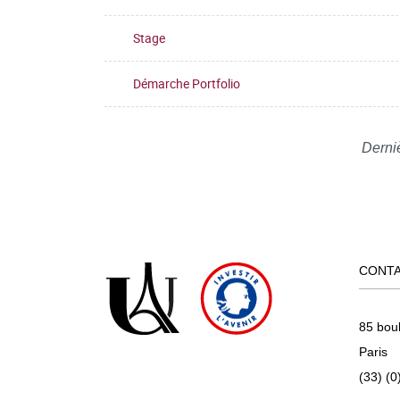
Stage
Démarche Portfolio
Derni
CONT
85 bou
Paris
(33) (0