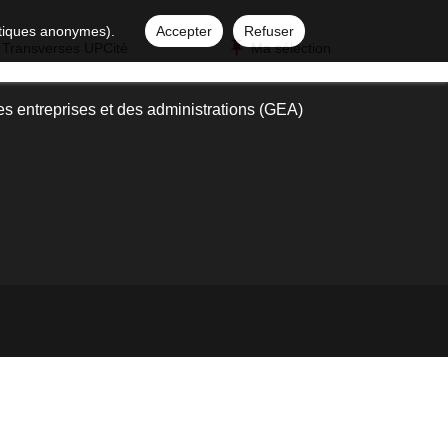
istiques anonymes).
Accepter
Refuser
 Transverses UPCité
Ma sélection
es entreprises et des administrations (GEA)