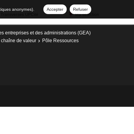
istiques anonymes).
Accepter
Refuser
 Transverses UPCité
Ma sélection
es entreprises et des administrations (GEA)
 chaîne de valeur
Pôle Ressources