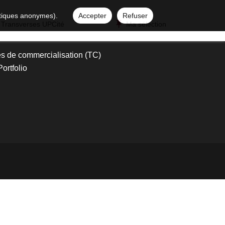
istiques anonymes).
Accepter
Refuser
 Transverses UPCité
Ma sélection
s de commercialisation (TC)
ortfolio