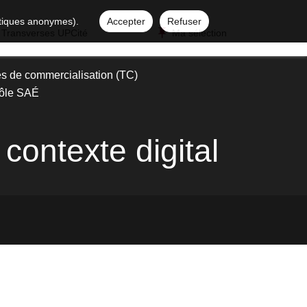
istiques anonymes).
Accepter
Refuser
 Transverses UPCité
Ma sélection
s de commercialisation (TC)
ôle SAÉ
contexte digital