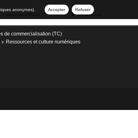
istiques anonymes).
Accepter
Refuser
 Transverses UPCité
Ma sélection
s de commercialisation (TC)
Ressources et culture numériques