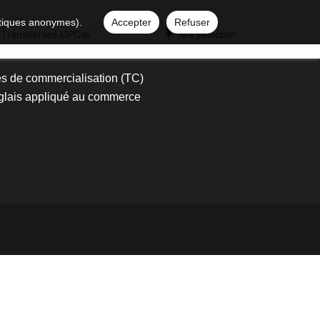
istiques anonymes).
Accepter
Refuser
 Transverses UPCité
Ma sélection
s de commercialisation (TC)
glais appliqué au commerce