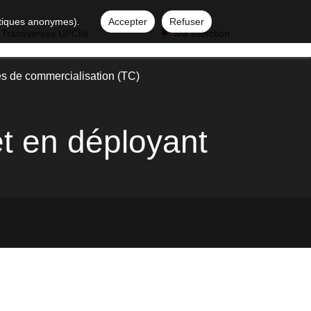
istiques anonymes).
Accepter
Refuser
 Transverses UPCité
Ma sélection
s de commercialisation (TC)
et en déployant