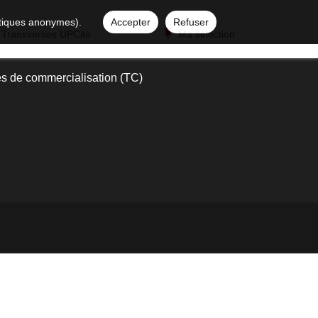
istiques anonymes).
Accepter
Refuser
 Transverses UPCité
Ma sélection
s de commercialisation (TC)