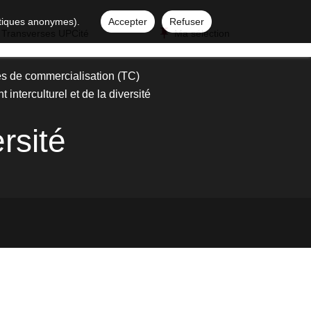
istiques anonymes).
Accepter
Refuser
 Transverses UPCité
Ma sélection
s de commercialisation (TC)
interculturel et de la diversité
rsité