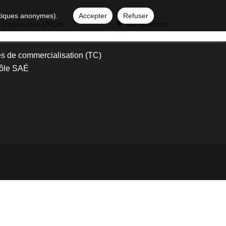
istiques anonymes).
Accepter
Refuser
 Transverses UPCité
Ma sélection
s de commercialisation (TC)
ôle SAÉ