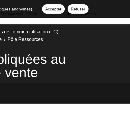
istiques anonymes).
Accepter
Refuser
 Transverses UPCité
Ma sélection
s de commercialisation (TC)
e
Pôle Ressources
pliquées au
 vente