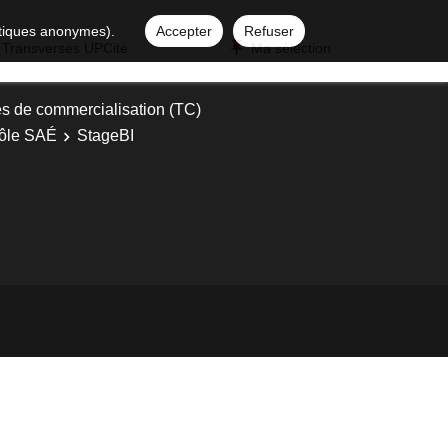
istiques anonymes).
Accepter
Refuser
 Transverses UPCité
Ma sélection
s de commercialisation (TC)
ôle SAÉ
StageBI