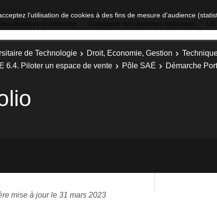
acceptez l'utilisation de cookies à des fins de mesure d'audience (stat
des diplômes d'université
Catalogue des diplômes nationaux
UE
sitaire de Technologie
Droit, Economie, Gestion
Technique
E 6.4. Piloter un espace de vente
Pôle SAÉ
Démarche Port
lio
ère mise à jour le 31 mars 2023