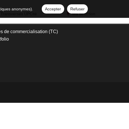
istiques anonymes).
Accepter
Refuser
 Transverses UPCité
Ma sélection
s de commercialisation (TC)
folio